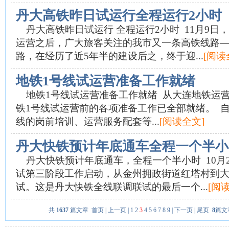
丹大高铁昨日试运行全程运行2小时
丹大高铁昨日试运行 全程运行2小时 11月9日
运营之后，广大旅客关注的我市又一条高铁线路
路，在经历了近5年半的建设后之，终于迎...
[阅读
地铁1号线试运营准备工作就绪
地铁1号线试运营准备工作就绪 从大连地铁运
铁1号线试运营前的各项准备工作已全部就绪。 自
线的岗前培训、运营服务配套等...
[阅读全文]
丹大快铁预计年底通车全程一个半小
丹大快铁预计年底通车，全程一个半小时 10月
试第三阶段工作启动，从金州拥政街道红塔村到
试。这是丹大快铁全线联调联试的最后一个...
[阅
共
1637
篇文章
首页
|
上一页
|
1
2
3
4
5
6
7
8
9
|
下一页
|
尾页
8
篇文