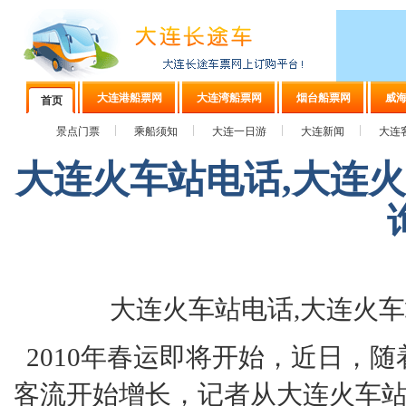
大连港船票网
大连湾船票网
烟台船票网
威
首页
景点门票
乘船须知
大连一日游
大连新闻
大连
大连火车站电话,大连
大连火车站电话,大连火
2010年春运即将开始，近日，
客流开始增长，记者从大连火车