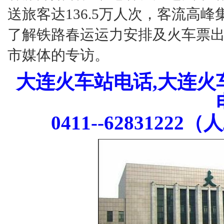
送旅客达136.5万人次，客流高
了解铁路春运运力安排及火车票
市媒体的专访。
大连火车站电话,大连火
0411--6283122