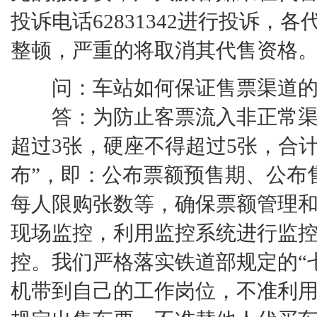
投诉电话62831342进行投诉
整顿，严重的将取消其代售资格
问：车站如何保证售票渠道的
答：为防止客票流入非正常渠
超过3张，硬座不得超过5张，合
布”，即：公布票额预售期、公布
每人限购张数等，确保票额管理
现场监控，利用监控系统进行监
控。我们严格落实铁道部规定的“
机带到自己的工作岗位，不准利