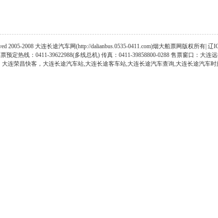
served 2005-2008 大连长途汽车网(http://dalianbus.0535-0411.com)烟大船票网版权所有| 辽
预定热线：0411-39622988(多线总机) 传真：0411-39858800-0288 售票窗口：大
大连荣昌快客，大连长途汽车站,大连长途客车站,大连长途汽车查询,大连长途汽车时