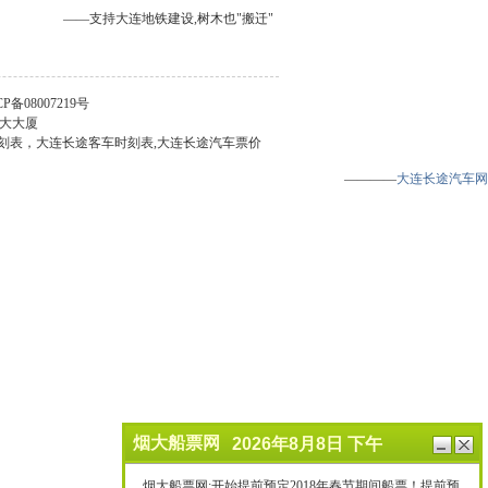
——支持大连地铁建设,树木也"搬迁"
ICP备08007219号
连远大大厦
刻表，大连长途客车时刻表,大连长途汽车票价
————
大连长途汽车网
最
关
小
闭
化