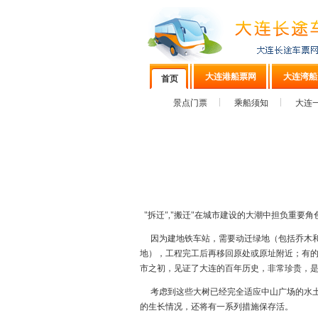
大连港船票网
大连湾船
首页
景点门票
乘船须知
大连
"拆迁","搬迁"在城市建设的大潮中担负重要
因为建地铁车站，需要动迁绿地（包括乔木和灌
地），工程完工后再移回原处或原址附近；有的
市之初，见证了大连的百年历史，非常珍贵，是
考虑到这些大树已经完全适应中山广场的水土
的生长情况，还将有一系列措施保存活。