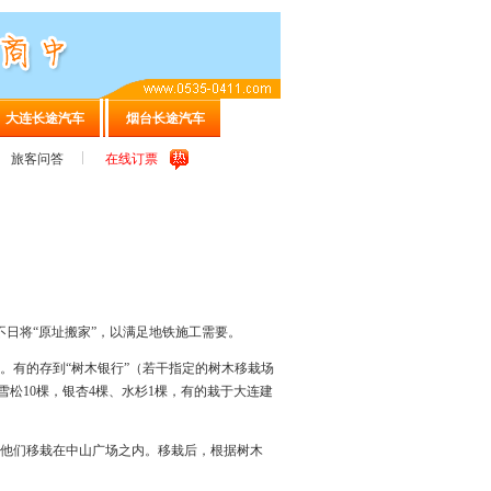
大连长途汽车
烟台长途汽车
旅客问答
在线订票
树不日将“原址搬家”，以满足地铁施工需要。
。有的存到“树木银行”（若干指定的树木移栽场
松10棵，银杏4棵、水杉1棵，有的栽于大连建
他们移栽在中山广场之内。移栽后，根据树木