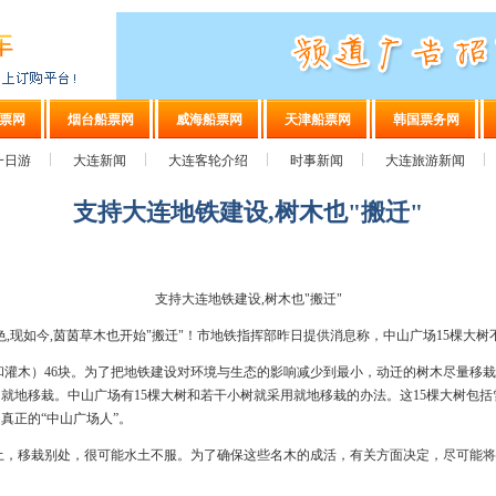
票网
烟台船票网
威海船票网
天津船票网
韩国票务网
一日游
大连新闻
大连客轮介绍
时事新闻
大连旅游新闻
支持大连地铁建设,树木也"搬迁"
支持大连地铁建设,树木也"搬迁"
角色,现如今,茵茵草木也开始"搬迁"！市地铁指挥部昨日提供消息称，中山广场15棵大
木）46块。为了把地铁建设对环境与生态的影响减少到最小，动迁的树木尽量移栽
就地移栽。中山广场有15棵大树和若干小树就采用就地移栽的办法。这15棵大树包括雪
真正的“中山广场人”。
，移栽别处，很可能水土不服。为了确保这些名木的成活，有关方面决定，尽可能将