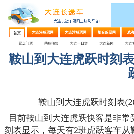
大连港船票网
大连湾船票网
烟台船票网
威
首页
景点门票
乘船须知
大连一日游
大连新闻
大连
鞍山到大连虎跃时刻表(
鞍山到大连虎跃时刻表(2
目前鞍山到大连虎跃快客是非常
刻表显示，每天有2班虎跃客车从