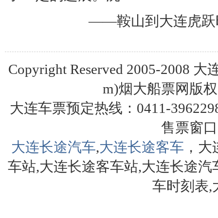
——鞍山到大连虎跃时
Copyright Reserved 2005-2008 大
m)烟大船票网版权所有
大连车票预定热线：0411-39622988
售票窗口
大连长途汽车
,
大连长途客车
，大
车站,大连长途客车站,大连长途
车时刻表