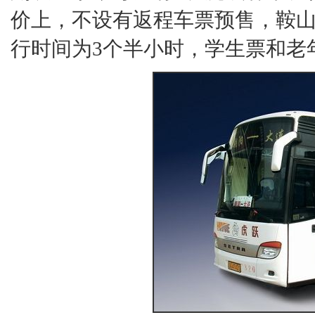
价上，不设有返程车票预售，鞍山
行时间为3个半小时，学生票和老